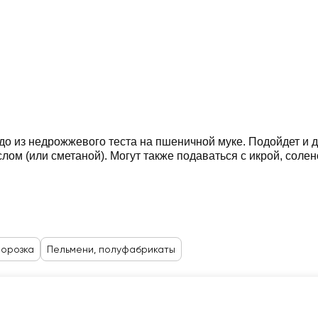
 из недрожжевого теста на пшеничной муке. Подойдет и для
ом (или сметаной). Могут также подаваться с икрой, соле
орозка
Пельмени, полуфабрикаты
Каталог
Корзина