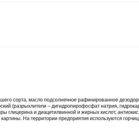
шего сорта, масло подсолнечное рафинированное дезодори
рский (разрыхлители – дигидропирофосфат натрия, гидрокар
ры глицерина и диацетилвинной и жирных кислот, антиокисл
 картины. На территории предприятия используются горчица