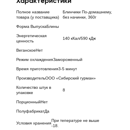
Характеристики
Полное название
Блинчики По-домашнему,
товара (у поставщика)
без начинки, 360г
Форма Выпуска
Блины
Энергетическая
140 кКал/590 кДж
ценность
Веганское
Нет
Режим охлаждения
Замороженный
Время приготовления
3-5 минут
Производитель
ООО «Сибирский гурман»
Количество штук в
8
упаковке
Порционный
Нет
Полуфабрикат
Да
При тепературе не выше
Условия хранения
-18.