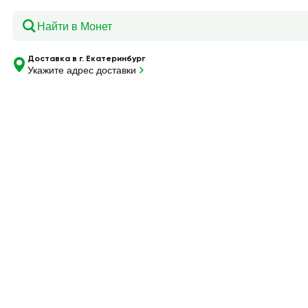
Главная
—
Каталог
—
Блинчики По-домашнему, без начин
Доставка в г. Екатеринбург
Укажите адрес доставки