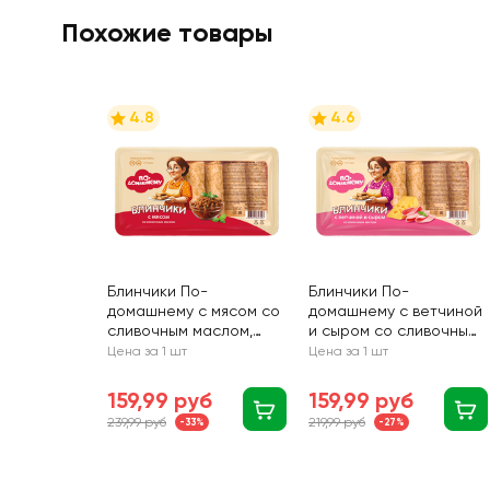
Похожие товары
4.8
4.6
Блинчики По-
Блинчики По-
домашнему с мясом со
домашнему с ветчиной
сливочным маслом,
и сыром со сливочным
430г
маслом, 430г
Цена за 1 шт
Цена за 1 шт
159,99 руб
159,99 руб
239,99 руб
219,99 руб
-33%
-27%