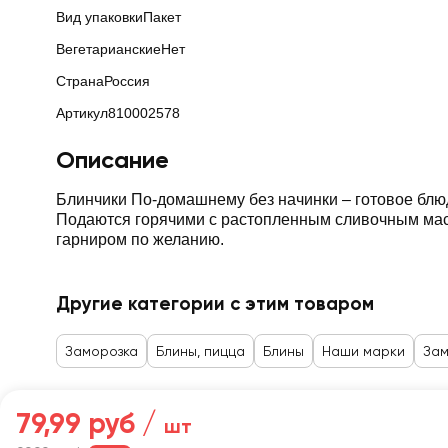
Вид упаковки
Пакет
Вегетарианские
Нет
Страна
Россия
Артикул
810002578
Описание
Блинчики По-домашнему без начинки – готовое блюдо
Подаются горячими с растопленным сливочным масл
гарниром по желанию.
Другие категории с этим товаром
Заморозка
Блины, пицца
Блины
Наши марки
Зам
79,99 руб /
шт
Главная