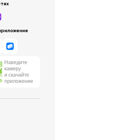
етях
приложение
Наведите
камеру
и скачайте
приложение