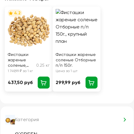
4.2
Фисташки
Фисташки жареные
жареные
соленые Отборные
соленые,
0.25 кг
п/п 150г.
весовые
1 749,99 ₽ за 1 кг
Цена за 1 шт
437,50 руб
299,99 руб
Категория