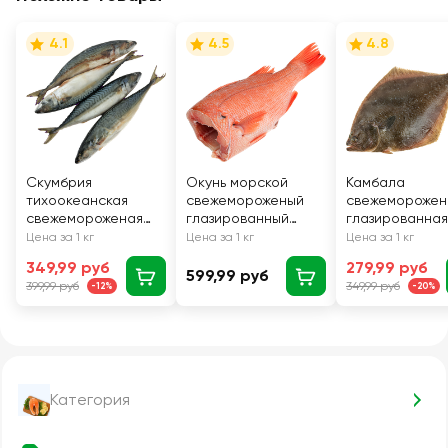
4.1
4.5
4.8
Скумбрия
Окунь морской
Камбала
тихоокеанская
свежемороженый
свежеморожен
свежемороженая
глазированный
глазированная
неразделанная,
потрошеный без
неразделанная
Цена за 1 кг
Цена за 1 кг
Цена за 1 кг
весовая
головы, весовой
весовая
349,99 руб
279,99 руб
599,99 руб
399,99 руб
349,99 руб
-12%
-20%
Категория