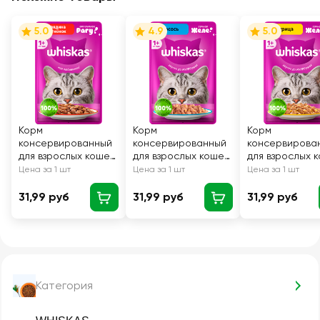
5.0
4.9
5.0
Корм
Корм
Корм
консервированный
консервированный
консервирова
для взрослых кошек
для взрослых кошек
для взрослых 
WHISKAS рагу с
WHISKAS желе с
WHISKAS желе
Цена за 1 шт
Цена за 1 шт
Цена за 1 шт
говядиной и
лососем, 75г
курицей, 75г
ягненком, 75г
31,99 руб
31,99 руб
31,99 руб
Категория