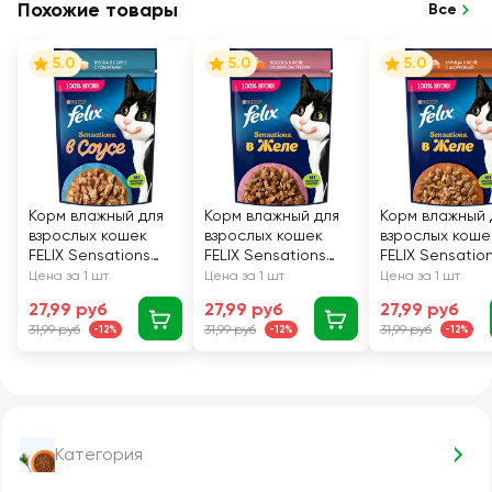
Похожие товары
Все
5.0
5.0
5.0
Корм влажный для
Корм влажный для
Корм влажный 
взрослых кошек
взрослых кошек
взрослых коше
FELIX Sensations
FELIX Sensations
FELIX Sensatio
Треска в соусе с
Лосось в желе со
Курица в желе
Цена за 1 шт
Цена за 1 шт
Цена за 1 шт
томатами, 75г
вкусом трески, 75г
морковью, 75г
27,99 руб
27,99 руб
27,99 руб
31,99 руб
31,99 руб
31,99 руб
-12%
-12%
-12%
Категория