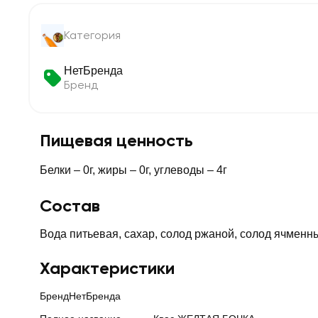
Категория
НетБренда
Бренд
Пищевая ценность
Белки – 0г, жиры – 0г, углеводы – 4г
Состав
Вода питьевая, сахар, солод ржаной, солод ячменн
Характеристики
Бренд
НетБренда