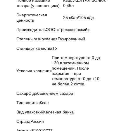
Полное название
Квас ЖЕЛТАЯ БОЧКА,
товара (у поставщика)
0,45л
Энергетическая
25 кКал/105 кДж
ценность
Производитель
ООО «Трехсосенский»
Степень газирования
Газированный
Стандарт качества
ТУ
При температуре от 0 до
+30 в затемненном
помещении. После
Условия хранения
вскрытия – при
температуре от 0 до +10
не более 2 суток.
Сахар
С добавлением сахара
Тип напитка
Квас
Вид упаковки
Железная банка
Страна
Россия
Артикул
810010777