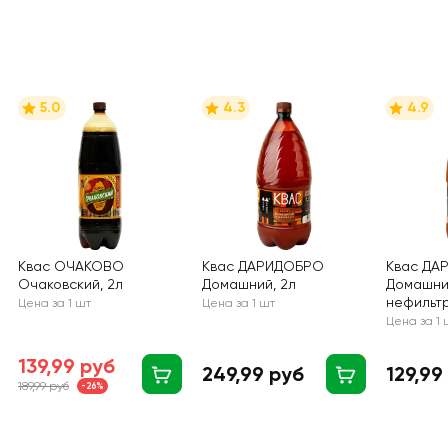
5.0
4.3
4.9
Квас ОЧАКОВО
Квас ДАРИДОБРО
Квас ДА
Очаковский, 2л
Домашний, 2л
Домашн
нефильт
Цена за 1 шт
Цена за 1 шт
1000мл
Цена за 1 
139,99 руб
249,99 руб
129,99
189,99 руб
-26%