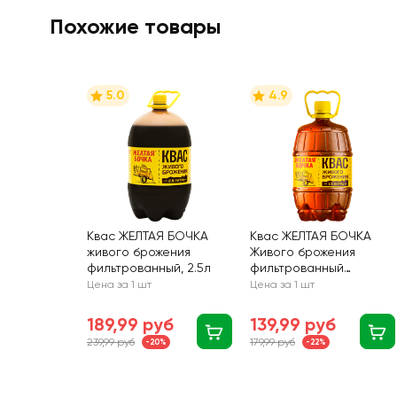
Похожие товары
5.0
4.9
Квас ЖЕЛТАЯ БОЧКА
Квас ЖЕЛТАЯ БОЧКА
живого брожения
Живого брожения
фильтрованный, 2.5л
фильтрованный
пастеризованный, 1.5л
Цена за 1 шт
Цена за 1 шт
189,99 руб
139,99 руб
239,99 руб
179,99 руб
-20%
-22%