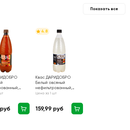
Показать все
4.8
РИДОБРО
Квас ДАРИДОБРО
ий
Белый овсяный
рованный,
нефильтрованный,
1000мл
шт
Цена за 1 шт
 руб
159,99 руб