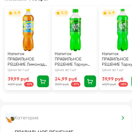
4.9
5.0
4.9
Напиток
Напиток
Напиток
ПРАВИЛЬНОЕ
ПРАВИЛЬНОЕ
ПРАВИЛЬНОЕ
РЕШЕНИЕ Лимонад
РЕШЕНИЕ Тархун
РЕШЕНИЕ Тарх
газированный, 1.5л
газированный, 0.5л
газированный, 
Цена за 1 шт
Цена за 1 шт
Цена за 1 шт
39,99 руб
24,99 руб
39,99 руб
49,99 руб
39,99 руб
49,99 руб
-20%
-37%
-20%
Категория