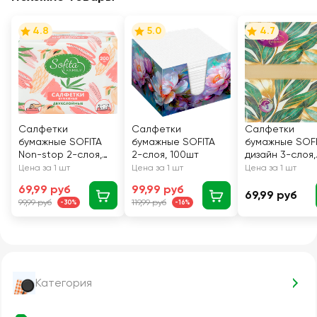
4.8
5.0
4.7
Салфетки
Салфетки
Салфетки
бумажные SOFITA
бумажные SOFITA
бумажные SOF
Non-stop 2-слоя,
2-слоя, 100шт
дизайн 3-слоя,
200шт
33x33см, 20шт
Цена за 1 шт
Цена за 1 шт
Цена за 1 шт
69,99 руб
99,99 руб
69,99 руб
99,99 руб
119,99 руб
-30%
-16%
Категория