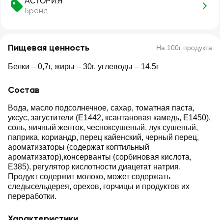
АСТОРИЯ
Бренд
Пищевая ценность
На 100г продукта
Белки – 0,7г, жиры – 30г, углеводы – 14,5г
Состав
Вода, масло подсолнечное, сахар, томатная паста,
уксус, загустители (Е1442, ксантановая камедь, Е1450),
соль, яичный желток, чесноксушеный, лук сушеный,
паприка, кориандр, перец кайенский, черный перец,
ароматизаторы (содержат коптильный
ароматизатор),консерванты (сорбиновая кислота,
Е385), регулятор кислотности диацетат натрия.
Продукт содержит молоко, может содержать
следысельдерея, орехов, горчицы и продуктов их
переработки.
Характеристики