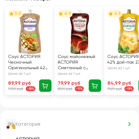
5.0
4.9
4.5
Соус АСТОРИЯ
Соус майонезный
Соус АСТОРИЯ
Чесночный
АСТОРИЯ
42% дой-пак 23
Оригинальный 42%,
Сметанный с
Цена за 1 шт
200г
грибами 42%, 233г
Цена за 1 шт
Цена за 1 шт
89,99 руб
79,99 руб
84,99 руб
119,99 руб
89,99 руб
99,99 руб
-25%
-11%
-15%
Категория