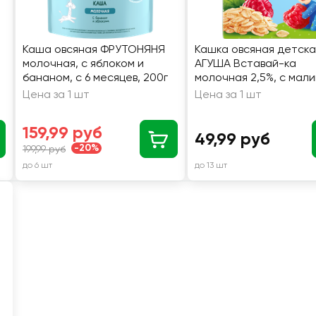
Каша овсяная ФРУТОНЯНЯ
Кашка овсяная детска
молочная, с яблоком и
АГУША Вставай-ка
бананом, с 6 месяцев, 200г
молочная 2,5%, с мали
6 месяцев, 200мл
Цена за 1 шт
Цена за 1 шт
159,99 руб
49,99 руб
-20%
199,99 руб
до 6 шт
до 13 шт