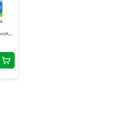
я
ной, с