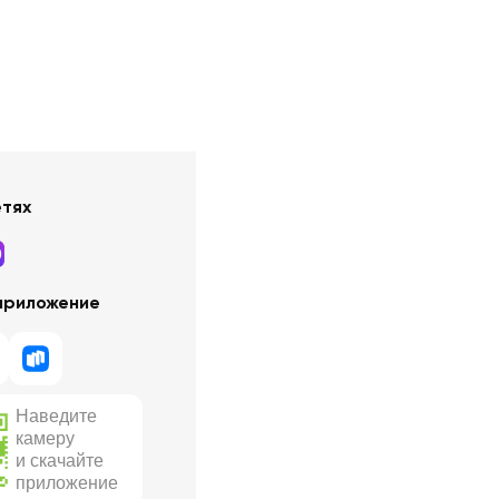
етях
приложение
Наведите
камеру
и скачайте
приложение