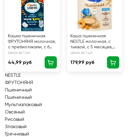
Кашка пшеничная
Каша пшеничная
ФРУТОНЯНЯ молочная,
NESTLE молочная, с
с пребиотиками, с 6
тыквой, с 5 месяцев,
месяцев, 200мл
200г
Цена за 1 шт
Цена за 1 шт
44,99 руб
179,99 руб
NESTLE
ФРУТОНЯНЯ
Пшеничный
Пшеничный
Мультизлаковый
Овсяный
Рисовый
Злаковый
Гречневый