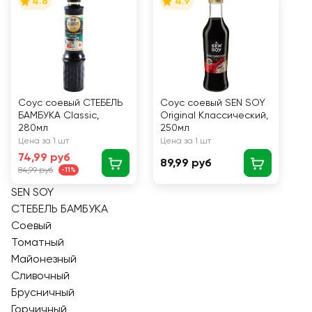
4.8
4.9
Соус соевый СТЕБЕЛЬ
Соус соевый SEN SOY
БАМБУКА Classic,
Original Классический,
280мл
250мл
Цена за 1 шт
Цена за 1 шт
74,99 руб
89,99 руб
84,99 руб
-11%
SEN SOY
СТЕБЕЛЬ БАМБУКА
Соевый
Томатный
Майонезный
Сливочный
Брусничный
Горчичный