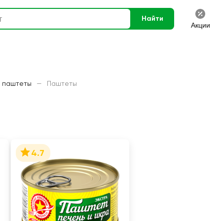
Найти
Акции
 паштеты
—
Паштеты
4.7