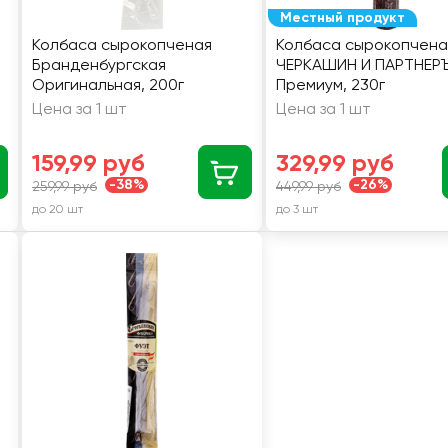
Местный продукт
Колбаса сырокопченая
Колбаса сырокопчена
Бранденбургская
ЧЕРКАШИН И ПАРТНЕР
Оригинальная, 200г
Премиум, 230г
Цена за 1 шт
Цена за 1 шт
159,99 руб
329,99 руб
-38%
-26%
259,99 руб
449,99 руб
до 20 шт
до 3 шт