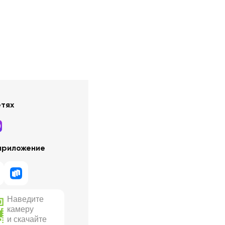
етях
приложение
Наведите
камеру
и скачайте