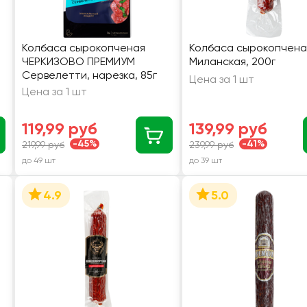
Колбаса сырокопченая
Колбаса сырокопчена
ЧЕРКИЗОВО ПРЕМИУМ
Миланская, 200г
Сервелетти, нарезка, 85г
Цена за 1 шт
Цена за 1 шт
119,99 руб
139,99 руб
-45%
-41%
219,99 руб
239,99 руб
до 49 шт
до 39 шт
4.9
5.0