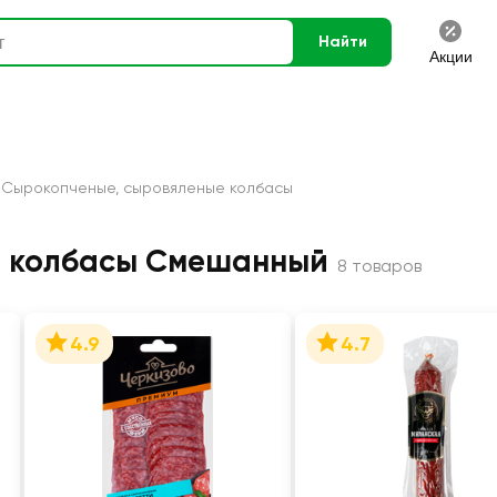
Найти
Акции
Сырокопченые, сыровяленые колбасы
е колбасы Смешанный
8 товаров
4.9
4.7