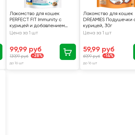
Лакомство для кошек
Лакомство для кошек
PERFECT FIT Immunity с
DREAMIES Подушечки 
курицей и добавлением
курицей, 30г
экстракта бархатцев, 50г
Цена за 1 шт
Цена за 1 шт
99,99 руб
59,99 руб
-28%
-14%
139,99 руб
69,99 руб
до 16 шт
до 16 шт