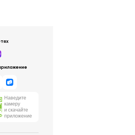
етях
приложение
Наведите
камеру
и скачайте
приложение