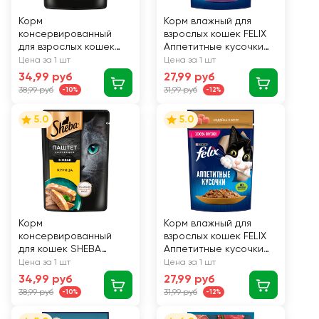
Корм
Корм влажный для
консервированный
взрослых кошек FELIX
для взрослых кошек
Аппетитные кусочки
SHEBA ломтики в
Ягненок в желе, 75г
Цена за 1 шт
Цена за 1 шт
соусе с телятиной и
34,99 руб
27,99 руб
языком, 75г
38,99 руб
31,99 руб
-10%
-12%
5.0
5.0
Корм
Корм влажный для
консервированный
взрослых кошек FELIX
для кошек SHEBA
Аппетитные кусочки
Нежный паштет в желе
Индейка в желе, 75г
Цена за 1 шт
Цена за 1 шт
Курица, 75г
34,99 руб
27,99 руб
38,99 руб
31,99 руб
-10%
-12%