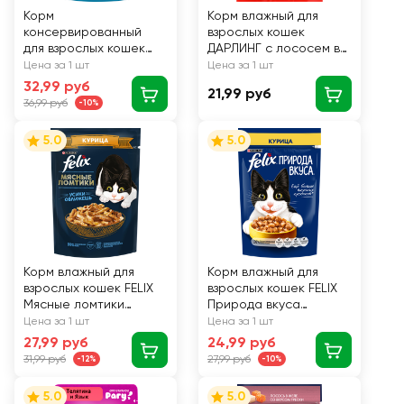
Корм
Корм влажный для
консервированный
взрослых кошек
для взрослых кошек
ДАРЛИНГ с лососем в
ГУРМЭ Perle Курица и
подливе, 75г
Цена за 1 шт
Цена за 1 шт
кролик в соусе, 75г
32,99 руб
21,99 руб
36,99 руб
-10%
5.0
5.0
Корм влажный для
Корм влажный для
взрослых кошек FELIX
взрослых кошек FELIX
Мясные ломтики
Природа вкуса
с курицей в соусе, 75г
Курица, 75г
Цена за 1 шт
Цена за 1 шт
27,99 руб
24,99 руб
31,99 руб
27,99 руб
-12%
-10%
5.0
5.0