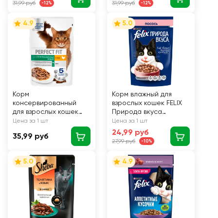
31,99 руб
31,99 руб
-12%
-12%
4.9
5.0
Корм
Корм влажный для
консервированный
взрослых кошек FELIX
для взрослых кошек
Природа вкуса
PERFECT FIT Sterile с
Лосось, 75г
Цена за 1 шт
Цена за 1 шт
курицей в соусе, для
24,99 руб
35,99 руб
стерилизованных, 75г
27,99 руб
-10%
5.0
4.9