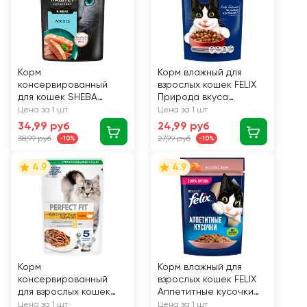
Корм
Корм влажный для
консервированный
взрослых кошек FELIX
для кошек SHEBA
Природа вкуса
Нежный паштет в желе
Говядина, 75г
Цена за 1 шт
Цена за 1 шт
Лосось, 75г
34,99 руб
24,99 руб
38,99 руб
27,99 руб
-10%
-10%
4.9
4.9
Корм
Корм влажный для
консервированный
взрослых кошек FELIX
для взрослых кошек
Аппетитные кусочки
PERFECT FIT Sensitive с
Лосось в желе, 75г
Цена за 1 шт
Цена за 1 шт