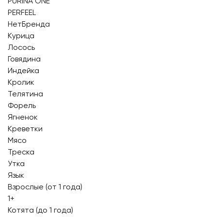
PURINA ONE
PERFEEL
НетБренда
Курица
Лосось
Говядина
Индейка
Кролик
Телятина
Форель
Ягненок
Креветки
Мясо
Треска
Утка
Язык
Взрослые (от 1 года)
1+
Котята (до 1 года)