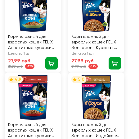
Корм влажный для
Корм влажный для
взрослых кошек FELIX
взрослых кошек FELIX
Аппетитные кусочки
Sensations Курица в
Кролик в желе, 75г
желе с морковью, 75г
Цена за 1 шт
Цена за 1 шт
27,99 руб
27,99 руб
31,99 руб
31,99 руб
-12%
-12%
4.9
5.0
Корм влажный для
Корм влажный для
взрослых кошек FELIX
взрослых кошек FELIX
Аппетитные кусочки
Sensations Индейка в