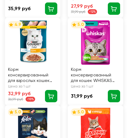
индейкой в соусе, для
27,99 руб
35,99 руб
чувствительного
31,99 руб
-12%
пищеварения, 75г
4.9
5.0
Корм
Корм
консервированный
консервированный
для взрослых кошек
для кошек WHISKAS
ГУРМЭ Перл Нежное
Кролик, паштет, 75г
Цена за 1 шт
Цена за 1 шт
филе с курицей в
32,99 руб
31,99 руб
соусе, 75г
36,99 руб
-10%
5.0
5.0