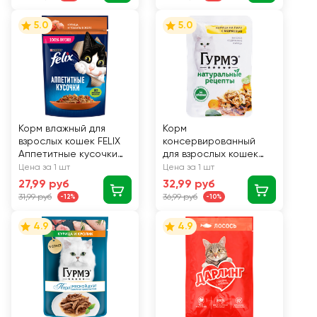
вкусу, 75г
5.0
5.0
Корм влажный для
Корм
взрослых кошек FELIX
консервированный
Аппетитные кусочки
для взрослых кошек
Курица и томаты в
ГУРМЭ Натуральные
Цена за 1 шт
Цена за 1 шт
желе, 75г
рецепты Курица на
27,99 руб
32,99 руб
пару с морковью, 75г
31,99 руб
36,99 руб
-12%
-10%
4.9
4.9