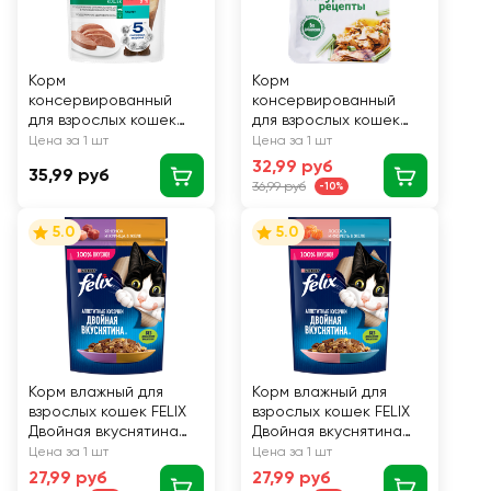
Корм
Корм
консервированный
консервированный
для взрослых кошек
для взрослых кошек
PERFECT FIT Sterile
ГУРМЭ Натуральные
Цена за 1 шт
Цена за 1 шт
паштет с говядиной,
рецепты Лосось-гриль
32,99 руб
35,99 руб
для стерилизованных,
с зеленой фасолью,
36,99 руб
-10%
75г
75г
5.0
5.0
Корм влажный для
Корм влажный для
взрослых кошек FELIX
взрослых кошек FELIX
Двойная вкуснятина
Двойная вкуснятина
Ягненок и курица в
Лосось и форель в
Цена за 1 шт
Цена за 1 шт
желе, 75г
желе, 75г
27,99 руб
27,99 руб