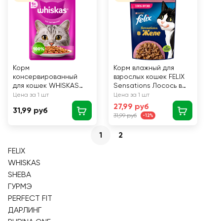
Корм
Корм влажный для
консервированный
взрослых кошек FELIX
для кошек WHISKAS
Sensations Лосось в
Телятина и язык, рагу,
желе со вкусом
Цена за 1 шт
Цена за 1 шт
75г
трески, 75г
27,99 руб
31,99 руб
31,99 руб
-12%
1
2
FELIX
WHISKAS
SHEBA
ГУРМЭ
PERFECT FIT
ДАРЛИНГ