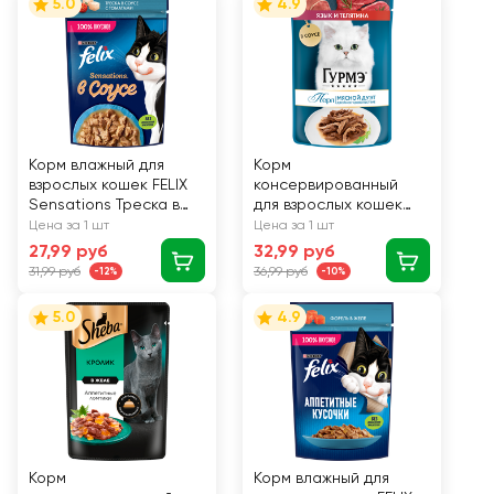
5.0
4.9
Корм влажный для
Корм
взрослых кошек FELIX
консервированный
Sensations Треска в
для взрослых кошек
соусе с томатами, 75г
ГУРМЭ Perle Язык и
Цена за 1 шт
Цена за 1 шт
телятина в соусе, 75г
27,99 руб
32,99 руб
31,99 руб
36,99 руб
-12%
-10%
5.0
4.9
Корм
Корм влажный для