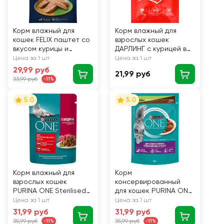
Корм влажный для
Корм влажный для
кошек FELIX паштет со
взрослых кошек
вкусом курицы и
ДАРЛИНГ с курицей в
кролика, 75г
подливе, 75г
Цена за 1 шт
Цена за 1 шт
29,99 руб
21,99 руб
33,99 руб
-11%
5.0
5.0
Корм влажный для
Корм
взрослых кошек
консервированный
PURINA ONE Sterilised
для кошек PURINA ONE
с говядиной и
с уткой и индейкой,
Цена за 1 шт
Цена за 1 шт
морковью в соусе, 75г
для особенно
31,99 руб
31,99 руб
привередливых к
35,99 руб
35,99 руб
-11%
-11%