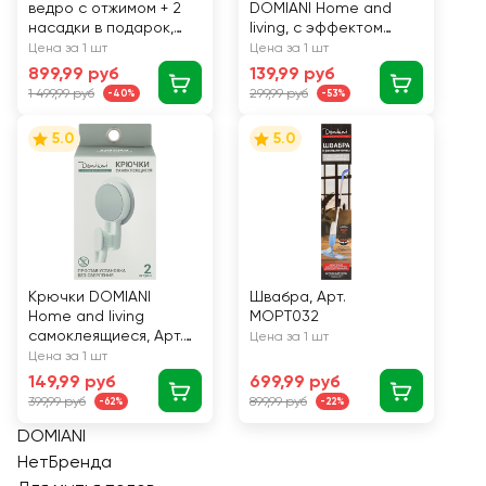
ведро с отжимом + 2
DOMIANI Home and
насадки в подарок,
living, с эффектом
Арт. WZH-620
пилинга
Цена за 1 шт
Цена за 1 шт
899,99 руб
139,99 руб
1 499,99 руб
299,99 руб
-40%
-53%
5.0
5.0
Крючки DOMIANI
Швабра, Арт.
Home and living
MOPT032
самоклеящиеся, Арт.
Цена за 1 шт
МА-002
Цена за 1 шт
149,99 руб
699,99 руб
399,99 руб
899,99 руб
-62%
-22%
DOMIANI
НетБренда