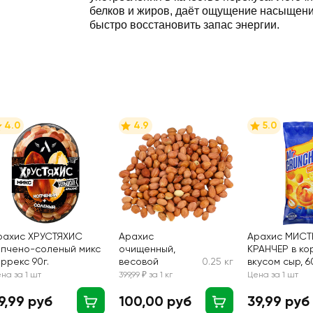
белков и жиров, даёт ощущение насыщени
быстро восстановить запас энергии.
4.0
4.9
5.0
рахис ХРУСТЯХИС
Арахис
Арахис МИСТ
опчено-соленый микс
очищенный,
КРАНЧЕР в ко
ррекс 90г.
весовой
0.25 кг
вкусом сыр, 6
на за 1 шт
399,99 ₽ за 1 кг
Цена за 1 шт
9,99 руб
100,00 руб
39,99 руб