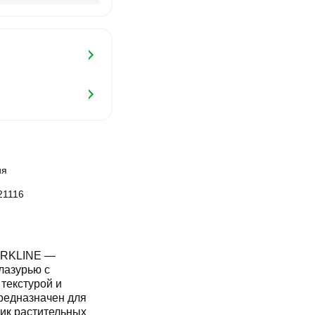
ия
21116
PARKLINE —
лазурью с
текстурой и
Предназначен для
ник растительных