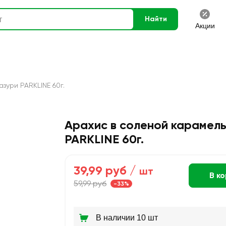
Найти
Акции
зури PARKLINE 60г.
Арахис в соленой карамель
PARKLINE 60г.
39,99 руб /
шт
В к
59,99 руб
-33%
В наличии 10 шт