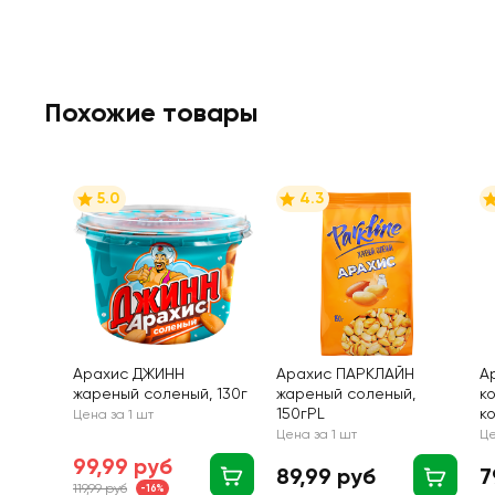
Похожие товары
5.0
4.3
Арахис ДЖИНН
Арахис ПАРКЛАЙН
А
жареный соленый, 130г
жареный соленый,
к
150гPL
ко
Цена за 1 шт
Цена за 1 шт
Це
99,99 руб
89,99 руб
7
119,99 руб
-16%