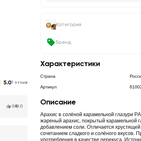
Категория
Бренд
Характеристики
Страна
Росс
5.0
1 отзыв
Артикул
8100
Описание
0
0
Арахис в солёной карамельной глазури 
жареный арахис, покрытый карамельной г
добавлением соли. Отличается хрустящей 
сочетанием сладкого и солёного вкусов. 
употребления в качестве перекуса. Источ