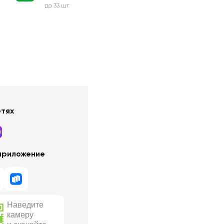
до 33 шт
етях
приложение
Наведите
камеру