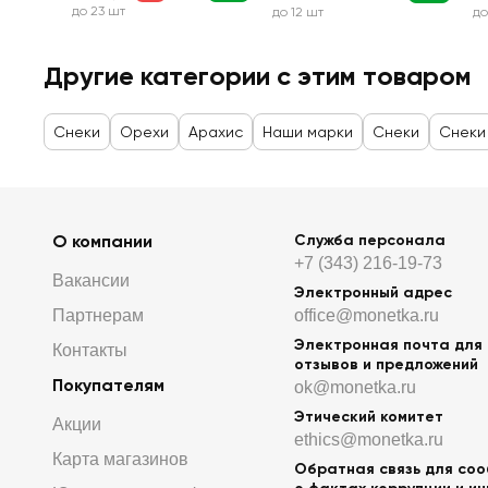
до 23 шт
до 12 шт
до
Другие категории с этим товаром
Снеки
Орехи
Арахис
Наши марки
Снеки
Снеки
О компании
Служба персонала
+7 (343) 216-19-73
Вакансии
Электронный адрес
Партнерам
office@monetka.ru
Электронная почта для
Контакты
отзывов и предложений
Покупателям
ok@monetka.ru
Этический комитет
Акции
ethics@monetka.ru
Карта магазинов
Обратная связь для со