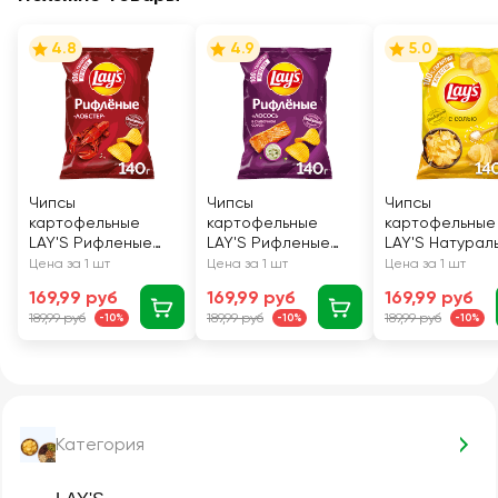
4.8
4.9
5.0
Чипсы
Чипсы
Чипсы
картофельные
картофельные
картофельные
LAY'S Рифленые
LAY'S Рифленые
LAY'S Натурал
Лобстер, 140г
Сливочный лосось,
140г
Цена за 1 шт
Цена за 1 шт
Цена за 1 шт
140г
169,99 руб
169,99 руб
169,99 руб
189,99 руб
189,99 руб
189,99 руб
-10%
-10%
-10%
Категория