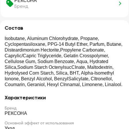
РЕКСОНА
Бренд
Состав
Isobutane, Aluminum Chlorohydrate, Propane,
Cyclopentasiloxane, PPG-14 Butyl Ether, Parfum, Butane,
Disteardimonium Hectorite,Propylene Carbonate,
Caprylic/Capric Triglyceride, Gelatin Crosspolymer,
Cellulose Gum, Sodium Benzoate, Aqua, Hydrated
Silica,Sodium Starch OctenylsucCInate, Maltodextrin,
Hydrolysed Corn Starch, Silica, BHT, Alpha-Isomethyl
Ionone, Benzyl Alcohol, BenzylSalicylate, CItronellol,
Coumarin, Geraniol, Hexyl CInnamal, Limonene, Linalool.
Характеристики
Бренд
РЕКСОНА
Основной эффект от использования
Уход