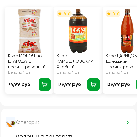
4.7
4.9
Квас МОЛОЧНАЯ
Квас
Квас ДАРИДО
БЛАГОДАТЬ
КАМЫШЛОВСКИЙ
Домашний
нефильтрованный
Хлебный
нефильтрован
осветленный,
нефильтрованный
1000мл
Цена за 1 шт
Цена за 1 шт
Цена за 1 шт
1000мл
осветленный,
2000мл
79,99 руб
179,99 руб
129,99 руб
Категория