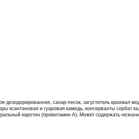
е дезодорированное, сахар-песок, загуститель крахмал м
оры ксантановая и гуаровая камедь, консерванты сорбат ка
уральный каротин (провитамин А). Может содержать незнач