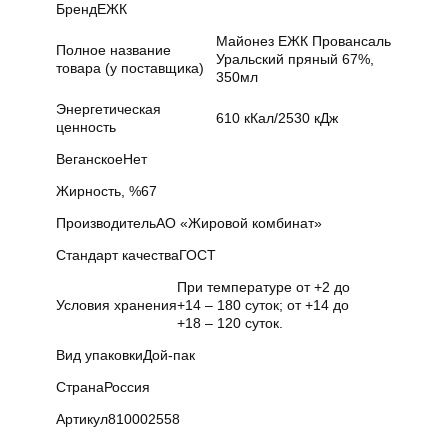
Бренд
ЕЖК
Майонез ЕЖК Провансаль
Полное название
Уральский пряный 67%,
товара (у поставщика)
350мл
Энергетическая
610 кКал/2530 кДж
ценность
Веганское
Нет
Жирность, %
67
Производитель
АО «Жировой комбинат»
Стандарт качества
ГОСТ
При температуре от +2 до
Условия хранения
+14 – 180 суток; от +14 до
+18 – 120 суток.
Вид упаковки
Дой-пак
Страна
Россия
Артикул
810002558