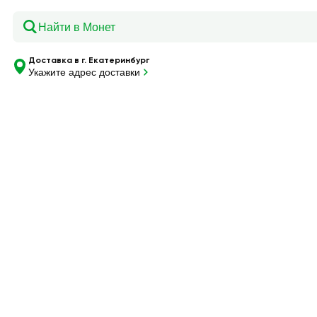
Главная
—
Каталог
—
Майонез ЕЖК Провансаль Уральски
Доставка в г. Екатеринбург
Укажите адрес доставки