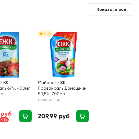
Показать все
4.4
 ЕЖК
Майонез ЕЖК
ль 67%, 400мл
Провансаль Домашний
50,5%, 700мл
шт
Цена за 1 шт
 руб
209,99 руб
-15%