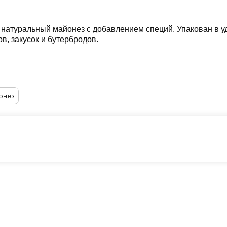
атуральный майонез с добавлением специй. Упакован в уд
в, закусок и бутербродов.
онез
Каталог
Корзина