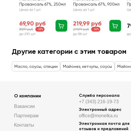
Провансаль 67%, 250мл
Провансаль 67%, 900мл
П
Цена за 1 шт
Цена за 1 шт
Це
69,90 руб
219,99 руб
7
89,99 руб
299,99 руб
-22%
-26%
до 210 шт
до 58 шт
до
Другие категории с этим товаром
Масло, соусы, специи
Майонез, кетчупы, соусы
Майон
О компании
Служба персонала
+7 (343) 216-19-73
Вакансии
Электронный адрес
Партнерам
office@monetka.ru
Электронная почта для
Контакты
отзывов и предложений