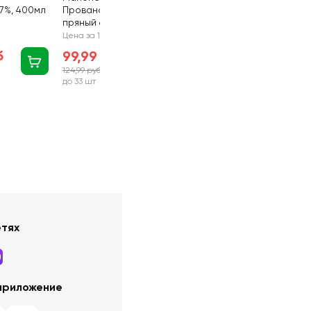
7%, 400мл
Провансаль Уральский
пряный 67%, 350мл
Цена за 1 шт
б
99,99 руб
124,99 руб
-20%
до 33 шт
етях
приложение