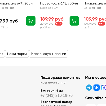
ровансаль 67%, 200мл
Провансаль 67%, 700мл
Провансаль 6
на за 1 шт
Цена за 1 шт
Цена за 1 шт
189,99 руб
109,99 ру
9,99 руб
229,99 руб
129,99 руб
-17%
-15%
 43 шт
до 27 шт
до 8 шт
ез
Наши марки
Масло, соусы, специи
Поддержка клиентов
Мы в соцс
круглосуточно
Екатеринбург
+7 (343) 216-19-70
Скачайте 
Бесплатный номер