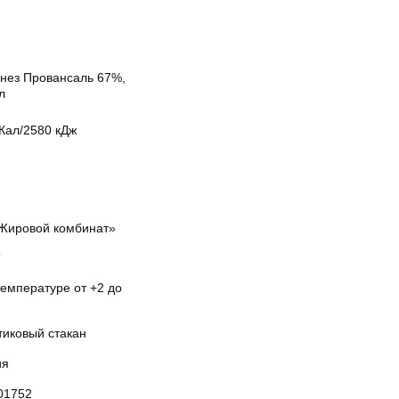
нез Провансаль 67%,
л
Кал/2580 кДж
Жировой комбинат»
Т
температуре от +2 до
тиковый стакан
ия
01752