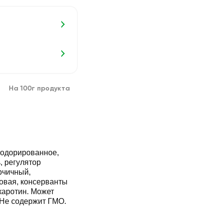
На 100г продукта
одорированное,
, регулятор
рчичный,
овая, консерванты
 каротин. Может
 Не содержит ГМО.