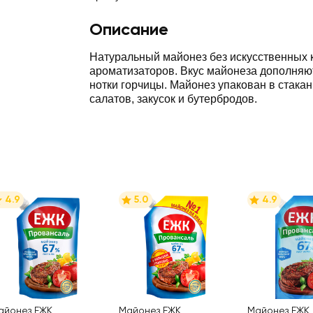
Описание
Натуральный майонез без искусственных 
ароматизаторов. Вкус майонеза дополняю
нотки горчицы. Майонез упакован в стакан
салатов, закусок и бутербродов.
4.9
5.0
4.9
айонез ЕЖК
Майонез ЕЖК
Майонез ЕЖК