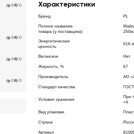
Характеристики
0
0
Бренд
PL
Полное название
Майо
товара (у поставщика)
250м
0
0
Энергетическая
616 к
ценность
Веганское
Нет
0
0
Жирность, %
67
Производитель
АО «
0
0
Стандарт качества
ГОС
При 
Условия хранения
+4.
Вид упаковки
Плас
Страна
Росс
Артикул
8100