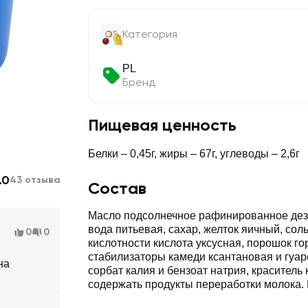
Категория
PL
Бренд
Пищевая ценность
Белки – 0,45г, жиры – 67г, углеводы – 2,6г
.0
43 отзыва
Состав
Масло подсолнечное рафинированное дез
вода питьевая, сахар, желток яичный, соль
0
0
кислотности кислота уксусная, порошок го
стабилизаторы камеди ксантановая и гуар
на
сорбат калия и бензоат натрия, краситель
содержать продукты переработки молока.