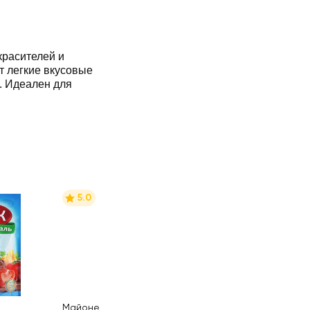
красителей и
т легкие вкусовые
. Идеален для
5.0
Майонез ЕЖК