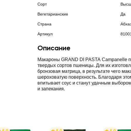
Сорт
Высш
Вегетарианские
Да
Страна
Абха
Артикул
8100
Описание
Макароны GRAND DI PASTA Campanelle п
твердых сортов пшеницы. Для их изготовл
бронзовая матрица, в результате чего ма
шероховатую поверхность. Благодаря это
впитывает соус и станут удачным выборо
и запекания.
5.0
5.0
5.0