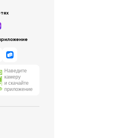
етях
приложение
Наведите
камеру
и скачайте
приложение