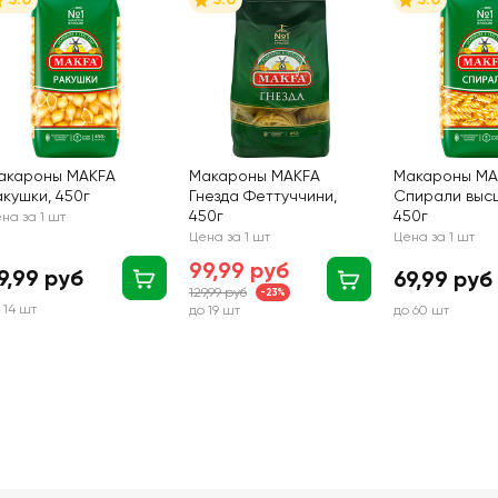
акароны MAKFA
Макароны МАКFА
Макароны MA
акушки, 450г
Гнезда Феттуччини,
Спирали высш
450г
450г
на за 1 шт
Цена за 1 шт
Цена за 1 шт
99,99 руб
9,99 руб
69,99 руб
129,99 руб
-23%
 14 шт
до 19 шт
до 60 шт