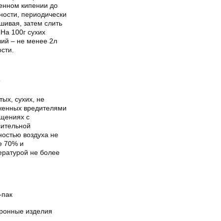
енном кипении до
ности, периодически
шивая, затем слить
 На 100г сухих
лий – не менее 2л
сти.
Т
тых, сухих, не
женных вредителями
щениях с
сительной
ностью воздуха не
е 70% и
ературой не более
-пак
ронные изделия