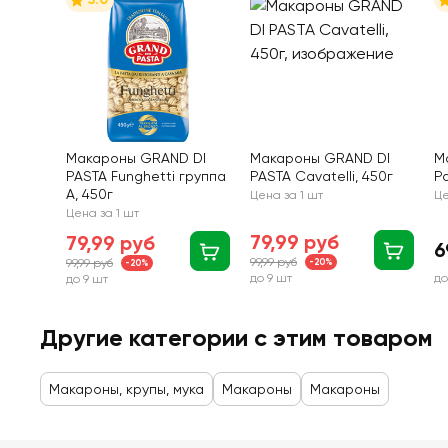
Макароны GRAND DI
Макароны GRAND DI
М
PASTA Funghetti группа
PASTA Cavatelli, 450г
Р
А, 450г
Цена за 1 шт
Це
Цена за 1 шт
79,99 руб
79,99 руб
6
99,99 руб
99,99 руб
-20%
-20%
до 9 шт
до
до 9 шт
Другие категории с этим товаром
Макароны, крупы, мука
Макароны
Макароны