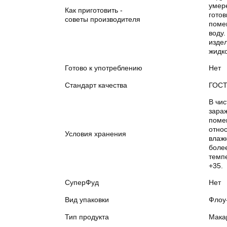
умер
Как приготовить -
готов
советы производителя
поме
воду.
изде
жидко
Готово к употреблению
Нет
Стандарт качества
ГОС
В чис
зара
поме
отно
Условия хранения
влаж
боле
темп
+35.
СуперФуд
Нет
Вид упаковки
Флоу
Тип продукта
Мака