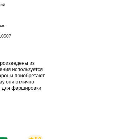
ий
зия
10507
роизведены из
ения используется
кароны приобретают
му они отлично
м для фаршировки
5.0