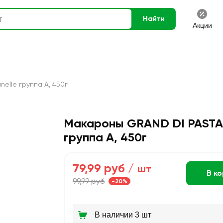
Найти
Акции
lle группа А, 450г
Макароны GRAND DI PASTA
группа А, 450г
79,99 руб /
шт
В к
99,99 руб
-20%
В наличии 3 шт