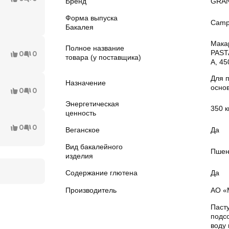
Бренд
GRAN
Форма выпуска
Camp
Бакалея
Мака
Полное название
PAST
0
0
товара (у поставщика)
А, 45
Для 
Назначение
осно
0
0
Энергетическая
350 к
ценность
0
0
Веганское
Да
Вид бакалейного
Пшен
изделия
Содержание глютена
Да
Производитель
АО «
Пасту
подс
воду 