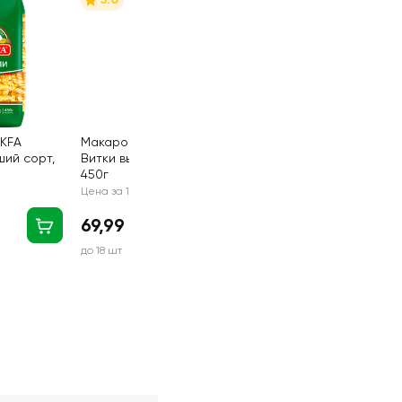
KFA
Макароны MAKFA
ий сорт,
Витки высший сорт,
450г
Цена за 1 шт
69,99 руб
до 18 шт