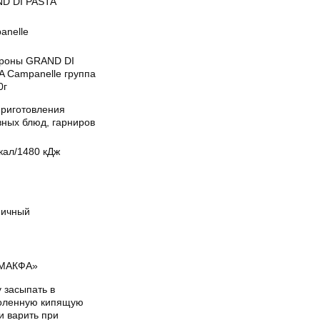
D DI PASTA
anelle
роны GRAND DI
A Campanelle группа
0г
приготовления
вных блюд, гарниров
кал/1480 кДж
ичный
МАКФА»
 засыпать в
оленную кипящую
и варить при