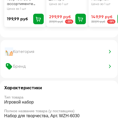
ассортименте
Цена за 1 шт
Цена за 1 шт
МУЛЬТИ АРТ
Цена за 1 шт
299,99 руб
149,99 руб
199,99 руб
399,99 руб
359,99 руб
-25%
-58%
Категория
Бренд
Характеристики
Тип товара
Игровой набор
Полное название товара (у поставщика)
Набор для творчества, Арт. WZH-6030