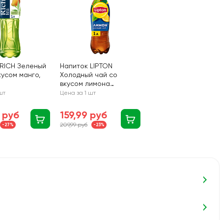
 RICH Зеленый
Напиток LIPTON
кусом манго,
Холодный чай со
вкусом лимона
негазированный, 1л
шт
Цена за 1 шт
 руб
159,99 руб
209,99 руб
-27%
-23%