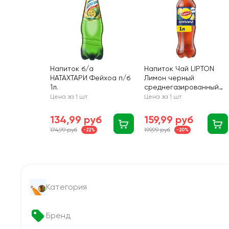
Напиток б/а
Напиток Чай LIPTON
НАТАХТАРИ Фейхоа п/б
Лимон черный
1л.
среднегазированный
п/б 1л.
Цена за 1 шт
Цена за 1 шт
134,99 руб
159,99 руб
174,99 руб
199,99 руб
-22%
-20%
Категория
Бренд