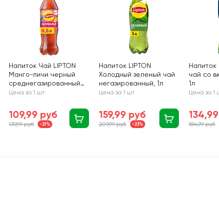
Напиток Чай LIPTON
Напиток LIPTON
Напиток
Манго-личи черный
Холодный зеленый чай
чай со в
среднегазированный
негазированный, 1л
1л
п/б 0,5л.
Цена за 1 шт
Цена за 1 шт
Цена за 1 
109,99 руб
159,99 руб
134,99
139,99 руб
209,99 руб
184,99 руб
-21%
-23%