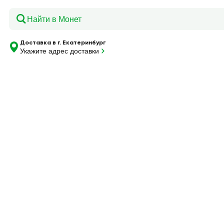
Главная
—
Каталог
—
Напиток б/а НАТАХТАРИ Груша п/б 
Доставка в г. Екатеринбург
Укажите адрес доставки