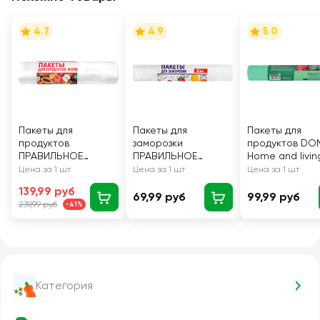
4.7
4.9
5.0
Пакеты для
Пакеты для
Пакеты для
продуктов
заморозки
продуктов DOM
ПРАВИЛЬНОЕ
ПРАВИЛЬНОЕ
Home and livin
РЕШЕНИЕ! 24х38см,
РЕШЕНИЕ! 3л, 25шт
30х40см, 80шт
Цена за 1 шт
Цена за 1 шт
Цена за 1 шт
250шт
139,99 руб
69,99 руб
99,99 руб
239,99 руб
-41%
Категория