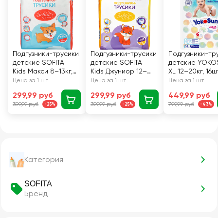
Подгузники-трусики
Подгузники-трусики
Подгузники-тр
детские SOFITA
детские SOFITA
детские YOKO
Kids Макси 8–13кг,
Kids Джуниор 12–
XL 12–20кг, 16ш
18шт
18кг, 17шт
Цена за 1 шт
Цена за 1 шт
Цена за 1 шт
299,99 руб
299,99 руб
449,99 руб
399,99 руб
399,99 руб
799,99 руб
-25%
-25%
-43%
Категория
SOFITA
Бренд