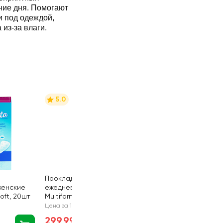
ние дня. Помогают
и под одеждой,
из‑за влаги.
5.0
Прокладки
женские
ежедневные DISCREET
Soft, 20шт
Multiform Deo Water
Lily, 60шт
Цена за 1 шт
299,99 руб