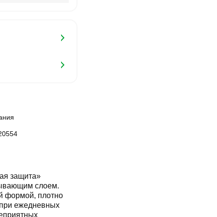
ания
20554
ая защита»
тывающим слоем.
й формой, плотно
 при ежедневных
неприятных