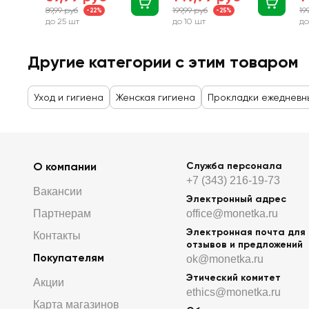
89,99 руб
199,99 руб
19
-22%
-25%
до 25 шт
до 10 шт
до
Другие категории с этим товаром
Уход и гигиена
Женская гигиена
Прокладки ежедневн
О компании
Служба персонала
+7 (343) 216-19-73
Вакансии
Электронный адрес
Партнерам
office@monetka.ru
Электронная почта для
Контакты
отзывов и предложений
Покупателям
ok@monetka.ru
Этический комитет
Акции
ethics@monetka.ru
Карта магазинов