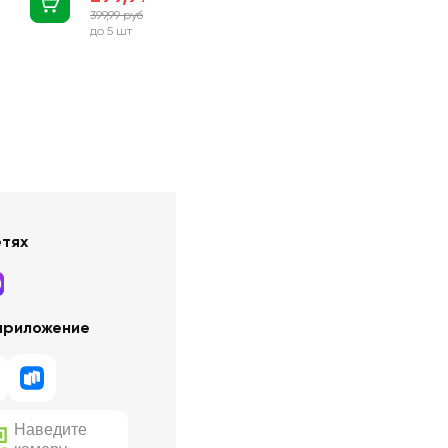
399,99 руб
-25%
до 5 шт
етях
приложение
Наведите