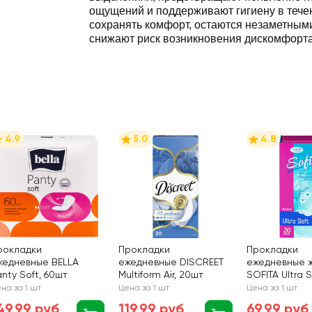
ощущений и поддерживают гигиену в тече
сохранять комфорт, остаются незаметным
снижают риск возникновения дискомфорта 
4.9
5.0
4.8
рокладки
Прокладки
Прокладки
жедневные BELLA
ежедневные DISCREET
ежедневные 
nty Soft, 60шт
Multiform Air, 20шт
SOFITA Ultra 
на за 1 шт
Цена за 1 шт
Цена за 1 шт
49,99 руб
119,99 руб
69,99 руб