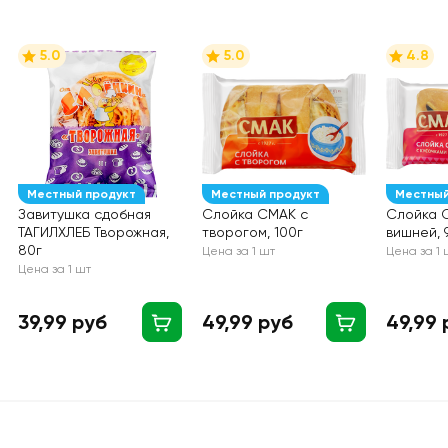
5.0
5.0
4.8
Местный продукт
Местный продукт
Местный
Завитушка сдобная
Слойка СМАК с
Слойка 
ТАГИЛХЛЕБ Творожная,
творогом, 100г
вишней, 
80г
Цена за 1 шт
Цена за 1 
Цена за 1 шт
39,99 руб
49,99 руб
49,99 