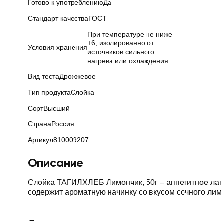
Готово к употреблению
Да
Стандарт качества
ГОСТ
При температуре не ниже
+6, изолированно от
Условия хранения
источников сильного
нагрева или охлаждения.
Вид теста
Дрожжевое
Тип продукта
Слойка
Сорт
Высший
Страна
Россия
Артикул
810009207
Описание
Слойка ТАГИЛХЛЕБ Лимончик, 50г – аппетитное лако
содержит ароматную начинку со вкусом сочного лим