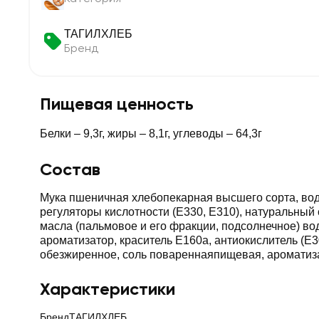
ТАГИЛХЛЕБ
Бренд
Пищевая ценность
Белки – 9,3г, жиры – 8,1г, углеводы – 64,3г
Состав
Мука пшеничная хлебопекарная высшего сорта, вода
регуляторы кислотности (Е330, Е310), натуральный
масла (пальмовое и его фракции, подсолнечное) вод
ароматизатор, краситель Е160а, антиокислитель (
обезжиренное, соль повареннаяпищевая, ароматиза
Характеристики
Бренд
ТАГИЛХЛЕБ