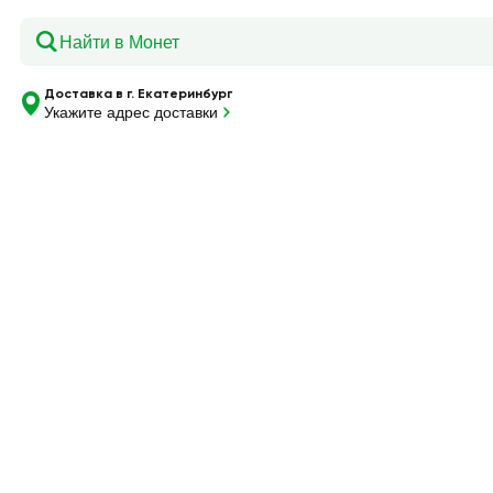
Главная
—
Каталог
—
Слойка ТАГИЛХЛЕБ Лимончик, 50г
Доставка в г. Екатеринбург
Укажите адрес доставки