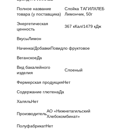
Полное название
Слойка ТАГИЛХЛЕБ
товара (у поставщика)
Лимончик, 50г
Энергетическая
367 кКал/1479 кДж
ценность
Вкусы
Лимон
Начинка/Добавки
Повидло фруктовое
Веганское
Да
Вид бакалейного
Слоеный
изделия
Фермерская продукция
Нет
Содержание глютена
Да
Халяль
Нет
АО «Нижнетагильский
Производитель
Хлебокомбинат»
Полуфабрикат
Нет