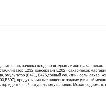
 питьевая, начинка плодово-ягодная лимон (сахар-песок, в
 стабилизатор Е232, консервант Е202), сахар-песок,марг
а, эмульгатор (Е471, Е475,соевый лецитин), соль, сахар, к
Е300,Е307), продукты яичные пищевые жидкие (яичный мела
тор идентичный натуральному ванилин. Может содержать с