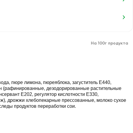
На 100г продукта
ода, пюре лимона, пюреяблока, загуститель Е440,
арин (рафинированные, дезодорированные растительные
онсервант Е202, регулятор кислотности Е330,
нж), дрожжи хлебопекарные прессованные, молоко сухое
леды продуктов переработки сои.