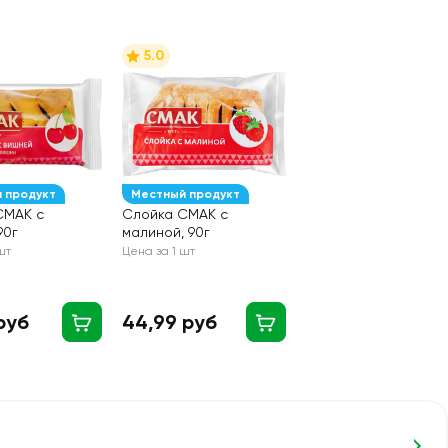
5.0
 продукт
Местный продукт
СМАК с
Слойка СМАК с
90г
малиной, 90г
шт
Цена за 1 шт
руб
44,99 руб