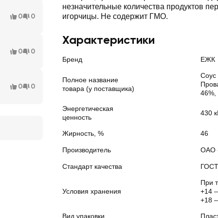
незначительные количества продуктов пе
0
0
игорчицы. Не содержит ГМО.
Характеристики
0
0
Бренд
ЕЖК
Соус
Полное название
Пров
0
0
товара (у поставщика)
46%,
Энергетическая
430 к
ценность
Жирность, %
46
Производитель
ОАО 
Стандарт качества
ГОС
При 
Условия хранения
+14 –
+18 –
Вид упаковки
Плас