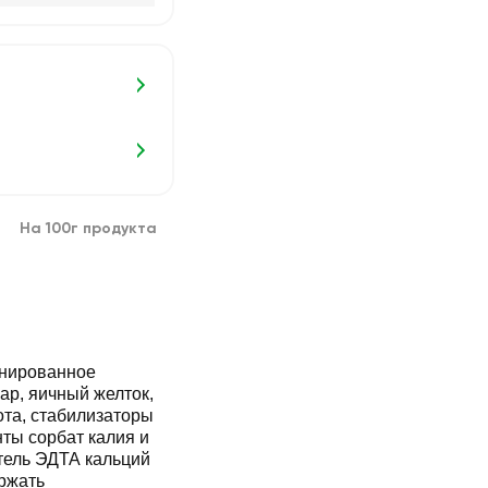
На 100г продукта
инированное
ар, яичный желток,
ота, стабилизаторы
нты сорбат калия и
тель ЭДТА кальций
ержать