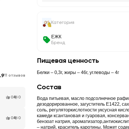
Категория
ЕЖК
Бренд
Пищевая ценность
Белки – 0,3г, жиры – 46г, углеводы – 4г
.9
11 отзывов
Состав
0
0
Вода питьевая, масло подсолнечное раф
дезодорированное, загуститель Е1422, сах
соль, регуляторкислотности уксусная кисл
камеди ксантановая и гуаровая, консерва
0
0
бензоат натрия, ароматизатор,антиокисли
– натрий, краситель каротины. Может сод