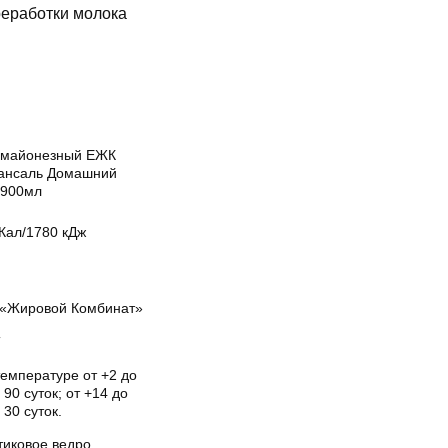
реработки молока
 майонезный ЕЖК
ансаль Домашний
 900мл
Кал/1780 кДж
«Жировой Комбинат»
Т
температуре от +2 до
 90 суток; от +14 до
 30 суток.
тиковое ведро