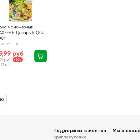
оус майонезный
АХЕЕВЪ Цезарь 50,5%,
00г
на за 1 шт
9,99 руб
,99 руб
-20%
 13 шт
ез
Поддержка клиентов
Мы в соцс
круглосуточно