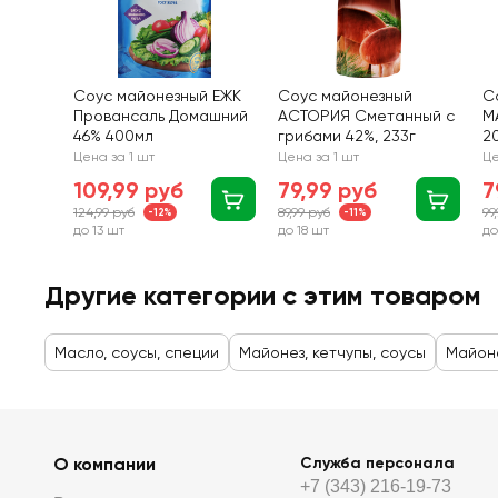
Соус майонезный ЕЖК
Соус майонезный
С
Провансаль Домашний
АСТОРИЯ Сметанный с
М
46% 400мл
грибами 42%, 233г
2
Цена за 1 шт
Цена за 1 шт
Це
109,99 руб
79,99 руб
7
124,99 руб
89,99 руб
99
-12%
-11%
до 13 шт
до 18 шт
до
Другие категории с этим товаром
Масло, соусы, специи
Майонез, кетчупы, соусы
Майон
О компании
Служба персонала
+7 (343) 216-19-73