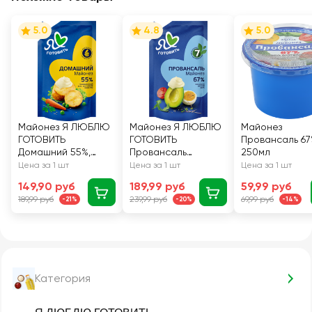
5.0
4.8
5.0
Майонез Я ЛЮБЛЮ
Майонез Я ЛЮБЛЮ
Майонез
ГОТОВИТЬ
ГОТОВИТЬ
Провансаль 67
Домашний 55%,
Провансаль
250мл
600мл
классический 67%,
Цена за 1 шт
Цена за 1 шт
Цена за 1 шт
700мл
149,90 руб
189,99 руб
59,99 руб
189,99 руб
239,99 руб
69,99 руб
-21%
-20%
-14%
Категория