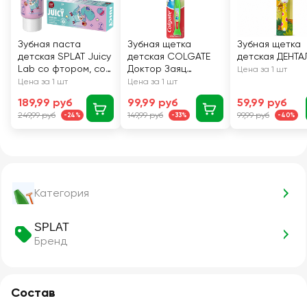
Зубная паста
Зубная щетка
Зубная щетка
детская SPLAT Juicy
детская COLGATE
детская ДЕНТА
Lab со фтором, со
Доктор Заяц
Цена за 1 шт
вкусом арбуз, с 3
ультрамягкая, с 2
Цена за 1 шт
Цена за 1 шт
лет, 55мл
лет
189,99 руб
99,99 руб
59,99 руб
249,99 руб
149,99 руб
99,99 руб
-24%
-33%
-40%
Категория
SPLAT
Бренд
Состав