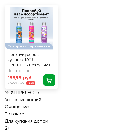
Товар в ассортименте
Пенка-мусс для
купания МОЯ
ПРЕЛЕСТЬ Воздушная
зефирка, фиолетовая,
Цена за 1 шт
200мл
199,99 руб
269,99 руб
-25%
МОЯ ПРЕЛЕСТЬ
Успокаивающий
Очищение
Питание
Для купания детей
2+