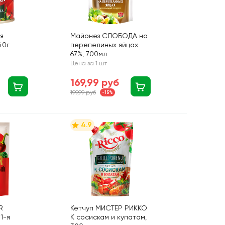
я
Майонез СЛОБОДА на
40г
перепелиных яйцах
67%, 700мл
Цена за 1 шт
169,99 руб
199,99 руб
-15%
4.9
R
Кетчуп МИСТЕР РИККО
1-я
К сосискам и купатам,