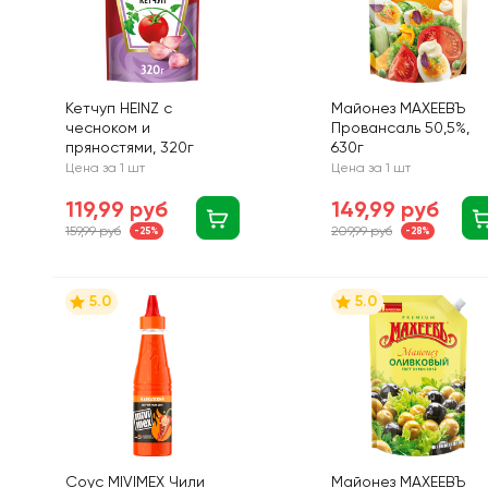
Кетчуп HEINZ с
Майонез МАХЕЕВЪ
чесноком и
Провансаль 50,5%,
пряностями, 320г
630г
Цена за 1 шт
Цена за 1 шт
119,99 руб
149,99 руб
159,99 руб
209,99 руб
-25%
-28%
5.0
5.0
Соус MIVIMEX Чили
Майонез МАХЕЕВЪ