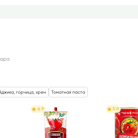
з, кетчупы, соусы
вара
Аджика, горчица, хрен
Томатная паста
4.9
5.0