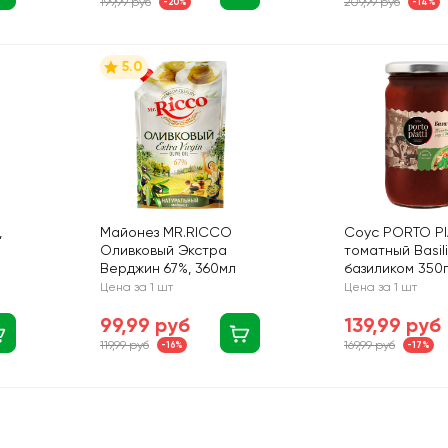
199,99 руб
209,99 руб
-20%
-14%
5.0
,
Майонез MR.RICCO
Соус PORTO PI
Оливковый Экстра
томатный Basil
Верджин 67%, 360мл
базиликом 350г
Цена за 1 шт
Цена за 1 шт
99,99 руб
139,99 руб
119,99 руб
169,99 руб
-16%
-17%