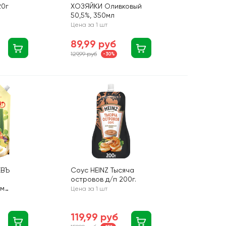
20г
ХОЗЯЙКИ Оливковый
50,5%, 350мл
Цена за 1 шт
89,99 руб
129,99 руб
-30%
ЕВЪ
Соус HEINZ Тысяча
островов д/п 200г.
ом
Цена за 1 шт
119,99 руб