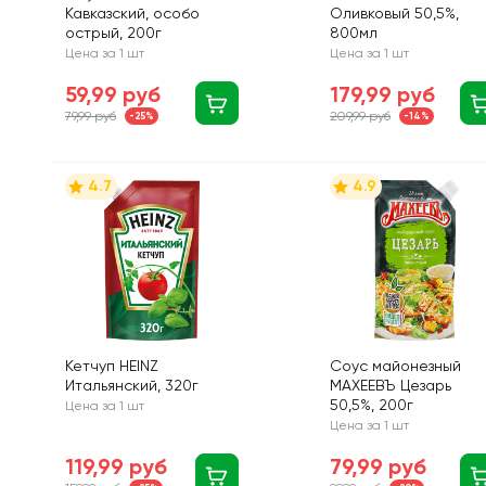
Кавказский, особо
Оливковый 50,5%,
острый, 200г
800мл
Цена за 1 шт
Цена за 1 шт
59,99 руб
179,99 руб
79,99 руб
209,99 руб
-25%
-14%
4.7
4.9
Кетчуп HEINZ
Соус майонезный
Итальянский, 320г
МАХЕЕВЪ Цезарь
50,5%, 200г
Цена за 1 шт
Цена за 1 шт
119,99 руб
79,99 руб