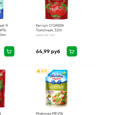
ый Я
Кетчуп O`GREEN
ИТЬ
Томатный, 320г
0мл
Цена за 1 шт
64,99 руб
4.9
N
Майонез МЕЧТА