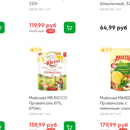
320г
Шашлычный, 3
Цена за 1 шт
Цена за 1 шт
119,99 руб
64,99 руб
159,99 руб
-25%
5.0
5.0
Майонез MR.RICCO
Майонез МАХЕ
Провансаль 67%,
Провансаль с
670мл
лимонным сок
50,5%, 770г
Цена за 1 шт
Цена за 1 шт
159,99 руб
179,99 руб