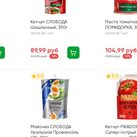
Кетчуп СЛОБОДА
Паста томатна
Шашлычный, 350г
ПОМИДОРКА, 1
Цена за 1 шт
Цена за 1 шт
89,99 руб
104,99 руб
109,99 руб
119,99 руб
-18%
-12%
5.0
5.0
Майонез СЛОБОДА
Кетчуп PIKADO
Уральская Провансаль
Супер-острый 