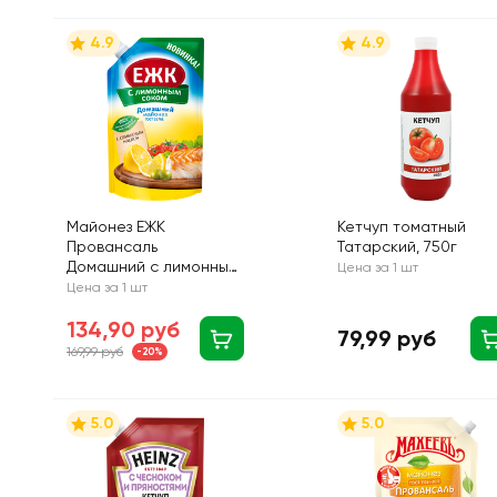
4.9
4.9
Майонез ЕЖК
Кетчуп томатный
Провансаль
Татарский, 750г
Домашний с лимонным
Цена за 1 шт
соком и оливковым
Цена за 1 шт
маслом 50,5%, 600мл
134,90 руб
79,99 руб
169,99 руб
-20%
5.0
5.0