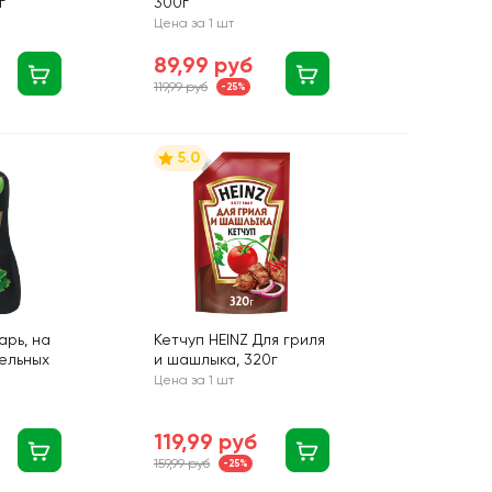
г
300г
Цена за 1 шт
89,99 руб
119,99 руб
-25%
5.0
арь, на
Кетчуп HEINZ Для гриля
ельных
и шашлыка, 320г
Цена за 1 шт
119,99 руб
159,99 руб
-25%