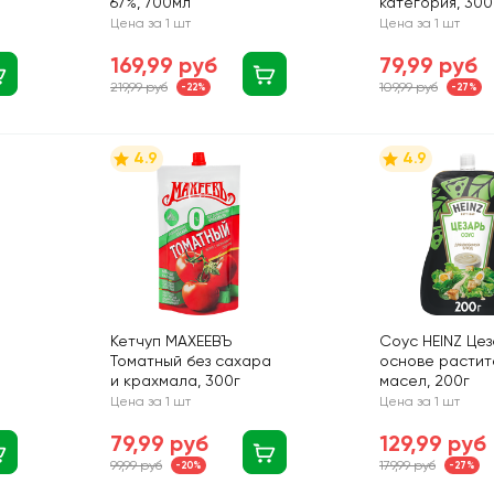
67%, 700мл
категория, 300
Цена за 1 шт
Цена за 1 шт
169,99 руб
79,99 руб
219,99 руб
109,99 руб
-22%
-27%
4.9
4.9
Кетчуп МАХЕЕВЪ
Соус HEINZ Цез
Томатный без сахара
основе растит
и крахмала, 300г
масел, 200г
Цена за 1 шт
Цена за 1 шт
79,99 руб
129,99 руб
99,99 руб
179,99 руб
-20%
-27%