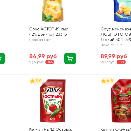
Соус АСТОРИЯ сыр
Соус майонезн
42% дой-пак 233гр.
ЛЮБЛЮ ГОТОВ
Легкий 30%, 39
Цена за 1 шт
Цена за 1 шт
84,99 руб
89,99 руб
99,99 руб
99,99 руб
-15%
-10%
5.0
4.8
Кетчуп HEINZ Острый,
Кетчуп O`GREE