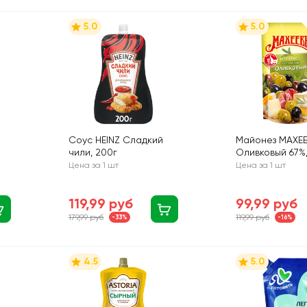
5.0
5.0
Соус HEINZ Сладкий
Майонез МАХЕ
чили, 200г
Оливковый 67%
Цена за 1 шт
Цена за 1 шт
119,99 руб
99,99 руб
179,99 руб
119,99 руб
-33%
-16%
4.5
5.0