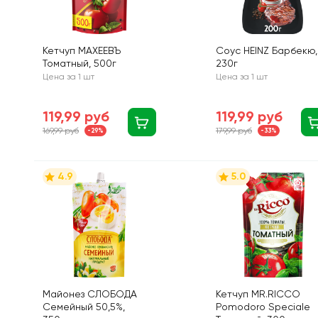
Кетчуп МАХЕЕВЪ
Соус HEINZ Барбекю,
Томатный, 500г
230г
Цена за 1 шт
Цена за 1 шт
119,99 руб
119,99 руб
169,99 руб
179,99 руб
-29%
-33%
4.9
5.0
Майонез СЛОБОДА
Кетчуп MR.RICCO
Семейный 50,5%,
Pomodoro Speciale