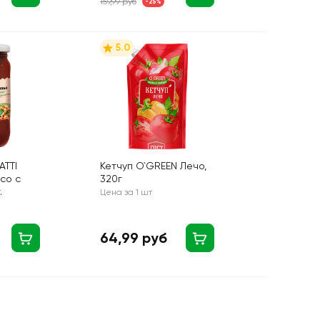
159,99 руб
-25%
5.0
ATTI
Кетчуп O`GREEN Лечо,
ico с
320г
.
Цена за 1 шт
64,99 руб