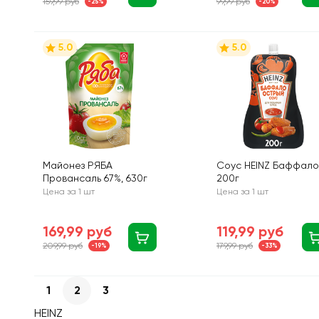
159,99 руб
99,99 руб
-25%
-20%
5.0
5.0
Майонез РЯБА
Соус HEINZ Баффало
Провансаль 67%, 630г
200г
Цена за 1 шт
Цена за 1 шт
169,99 руб
119,99 руб
209,99 руб
179,99 руб
-19%
-33%
1
2
3
HEINZ