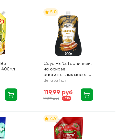
5.0
ЕВЪ
Соус HEINZ Горчичный,
, 400мл
на основе
растительных масел,
200г
Цена за 1 шт
119,99 руб
179,99 руб
-33%
4.9