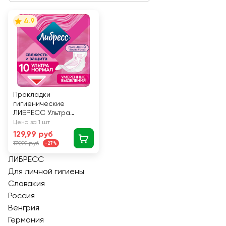
4.9
Прокладки
гигиенические
ЛИБРЕСС Ультра
Нормал с мягкой
Цена за 1 шт
поверхностью, 10шт
129,99 руб
179,99 руб
-27%
ЛИБРЕСС
Для личной гигиены
Словакия
Россия
Венгрия
Германия