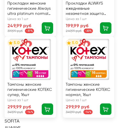
Прокладки женские
Прокладки ALWAYS
гигиенические Always
ежедневные
ultra platinum normal
незаметная защита
plus duo 16шт.
16шт.
Цена за 1 шт
Цена за 1 шт
249,99 руб
199,99 руб
399,99 руб
249,99 руб
-37%
-20%
5.0
5.0
Тампоны женские
Тампоны женские
гигиенические КОТЕКС
гигиенические КОТЕКС
супер, 16шт
нормал, 16шт
Цена за 1 шт
Цена за 1 шт
299,99 руб
299,99 руб
349,99 руб
349,99 руб
-14%
-14%
SOFITA
ALWAYS