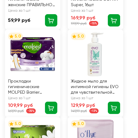
женские ПРАВИЛЬНОЕ
Super, 16шт
РЕШЕНИЕ Soft
Цена за 1 шт
Цена за 1 шт
впитывающие с
169,99 руб
59,99 руб
крыльями, 8шт
199,99 руб
-15%
5.0
5.0
Прокладки
Жидкое мыло для
гигиенические
интимной гигиены EVO
MOLPED Barrier
для чувствительной
protect night, 7шт
кожи, 200мл
Цена за 1 шт
Цена за 1 шт
109,99 руб
129,99 руб
169,99 руб
149,99 руб
-35%
-13%
5.0
5.0