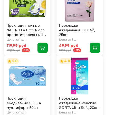
Прокладки ночные
Прокладки
NATURELLA Ultra Night
ежедневные ОФЛАЙ,
ароматизированные, с
25шт
крылышками, 7шт
Цена за 1 шт
Цена за 1 шт
119,99 руб
69,99 руб
169,99 руб
89,99 руб
-29%
-22%
5.0
4.8
Прокладки
Прокладки
ежедневные SOFITA
ежедневные женские
мультиформ, 60шт
SOFITA Ultra Soft, 20шт
Цена за 1 шт
Цена за 1 шт