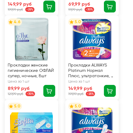
149,99 руб
69,99 руб
199,99 руб
99,99 руб
-25%
-30%
4.6
5.0
Прокладки женские
Прокладки ALWAYS
гигиенические ОФЛАЙ
Platinum Нормал
супер, ночные, 8шт
Плюс, ультратонкие, с
крылышками, 8шт
Цена за 1 шт
Цена за 1 шт
89,99 руб
149,99 руб
129,99 руб
199,99 руб
-30%
-25%
5.0
5.0