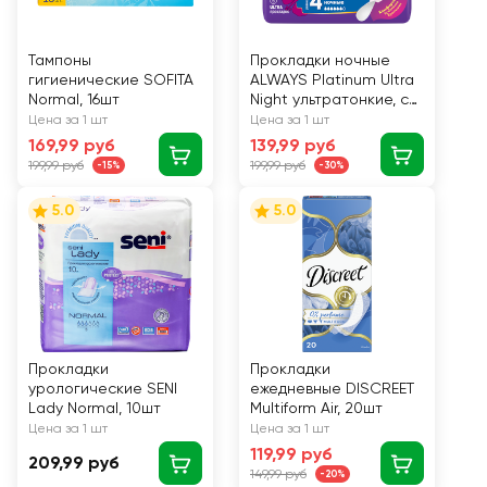
Тампоны
Прокладки ночные
гигиенические SOFITA
ALWAYS Platinum Ultra
Normal, 16шт
Night ультратонкие, с
крылышками, 6шт
Цена за 1 шт
Цена за 1 шт
169,99 руб
139,99 руб
199,99 руб
199,99 руб
-15%
-30%
5.0
5.0
Прокладки
Прокладки
урологические SENI
ежедневные DISCREET
Lady Normal, 10шт
Multiform Air, 20шт
Цена за 1 шт
Цена за 1 шт
119,99 руб
209,99 руб
149,99 руб
-20%