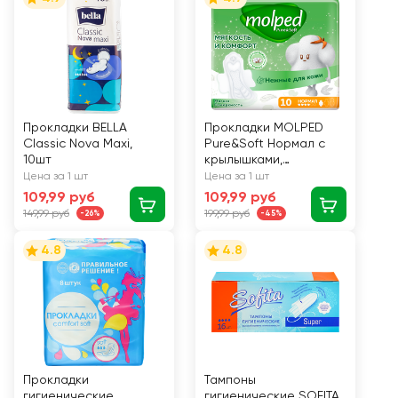
Прокладки BELLA
Прокладки MOLPED
Classic Nova Maxi,
Pure&Soft Нормал c
10шт
крылышками,
ультратонкие, 10шт
Цена за 1 шт
Цена за 1 шт
109,99 руб
109,99 руб
149,99 руб
199,99 руб
-26%
-45%
4.8
4.8
Прокладки
Тампоны
гигиенические
гигиенические SOFITA