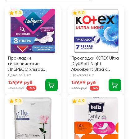
5.0
5.0
Прокладки
Прокладки KOTEX Ultra
гигиенические
Dry&Soft Night
ЛИБРЕСС Ультра
Absorbent Ultra с
ночные с мягкой
крылышками, 7шт
Цена за 1 шт
Цена за 1 шт
поверхностью, 8шт
129,99 руб
139,99 руб
179,99 руб
189,99 руб
-27%
-26%
5.0
4.9