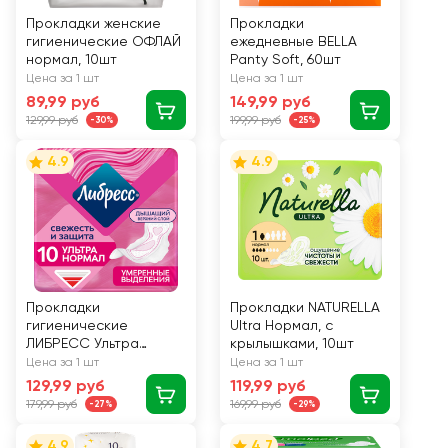
Прокладки женские
Прокладки
гигиенические ОФЛАЙ
ежедневные BELLA
нормал, 10шт
Panty Soft, 60шт
Цена за 1 шт
Цена за 1 шт
89,99 руб
149,99 руб
129,99 руб
199,99 руб
-30%
-25%
4.9
4.9
Прокладки
Прокладки NATURELLA
гигиенические
Ultra Нормал, с
ЛИБРЕСС Ультра
крылышками, 10шт
Нормал с мягкой
Цена за 1 шт
Цена за 1 шт
поверхностью, 10шт
129,99 руб
119,99 руб
179,99 руб
169,99 руб
-27%
-29%
4.9
4.7