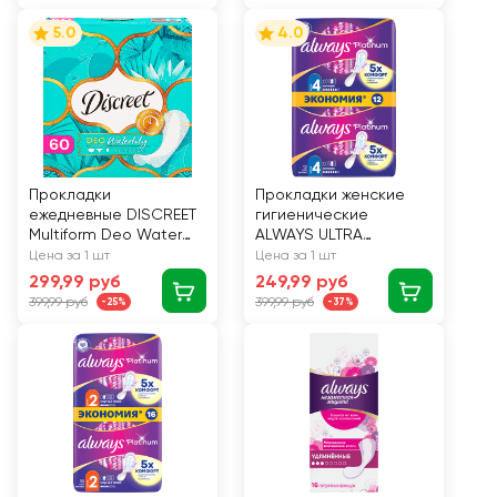
5.0
4.0
Прокладки
Прокладки женские
ежедневные DISCREET
гигиенические
Multiform Deo Water
ALWAYS ULTRA
Lily, 60шт
PLATINUM NIGHT DUO
Цена за 1 шт
Цена за 1 шт
12шт.
299,99 руб
249,99 руб
399,99 руб
399,99 руб
-25%
-37%